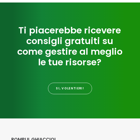
T
i
p
i
a
c
e
r
e
b
b
e
r
i
c
e
v
e
r
e
c
o
n
s
i
g
l
i
g
r
a
t
u
i
t
i
s
u
c
o
m
e
g
e
s
t
i
r
e
a
l
m
e
g
l
i
o
l
e
t
u
e
r
i
s
o
r
s
e
?
SI, VOLENTIERI!
ROMPI IL GHIACCIO!